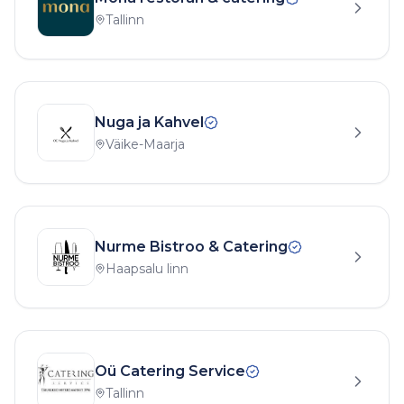
Tallinn
Nuga ja Kahvel
Väike-Maarja
Nurme Bistroo & Catering
Haapsalu linn
Oü Catering Service
Tallinn