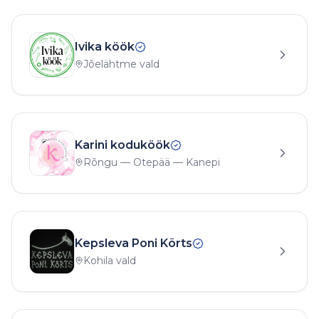
Ivika köök
Jõelähtme vald
Karini koduköök
Rõngu — Otepää — Kanepi
Kepsleva Poni Kõrts
Kohila vald