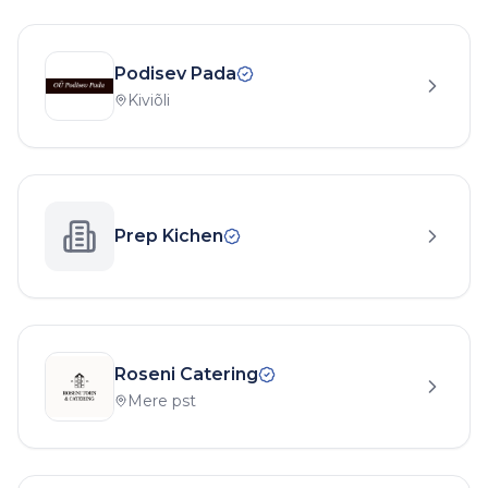
Podisev Pada
Kiviõli
Prep Kichen
Roseni Catering
Mere pst