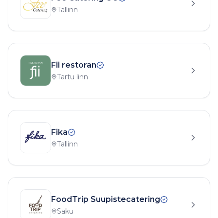
Tallinn
Fii restoran
Tartu linn
Fika
Tallinn
FoodTrip Suupistecatering
Saku