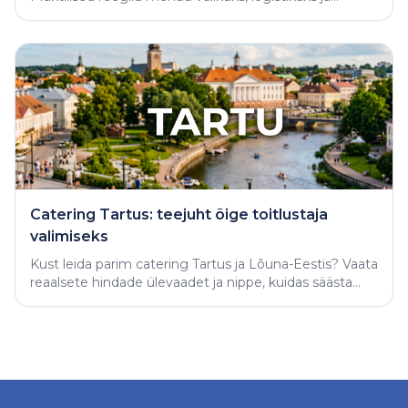
varjatud vigade vältimiseks.
Catering Tartus: teejuht õige toitlustaja
valimiseks
Kust leida parim catering Tartus ja Lõuna-Eestis? Vaata
reaalsete hindade ülevaadet ja nippe, kuidas säästa
aega ning tellida täiuslik peolaud.