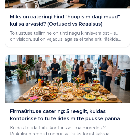
Miks on cateringi hind "hoopis midagi muud"
kui sa arvasid? (Ootused vs Reaalsus)
Toitlustuse tellimine on tihti nagu kinnisvara ost – sul
on visioon, sul on vajadus, aga sa ei taha eriti rääkida
rahast enne, kui näed midagi käega katsutavat
Firmaürituse catering: 5 reeglit, kuidas
kontorisse toitu tellides mitte puusse panna
Kuidas tellida toitu kontorisse ilma muredeta?
Praktilised reeglid menüü valikuks, logistikaks ja