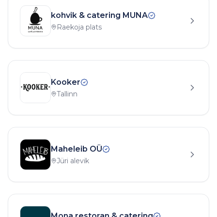
kohvik & catering MUNA
Raekoja plats
Kooker
Tallinn
Maheleib OÜ
Jüri alevik
Mona restoran & catering