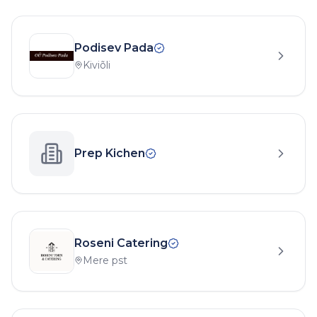
Podisev Pada
Kiviõli
Prep Kichen
Roseni Catering
Mere pst