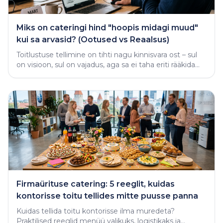
Miks on cateringi hind "hoopis midagi muud"
kui sa arvasid? (Ootused vs Reaalsus)
Toitlustuse tellimine on tihti nagu kinnisvara ost – sul
on visioon, sul on vajadus, aga sa ei taha eriti rääkida
rahast enne, kui näed midagi käega katsutavat
Firmaürituse catering: 5 reeglit, kuidas
kontorisse toitu tellides mitte puusse panna
Kuidas tellida toitu kontorisse ilma muredeta?
Praktilised reeglid menüü valikuks, logistikaks ja