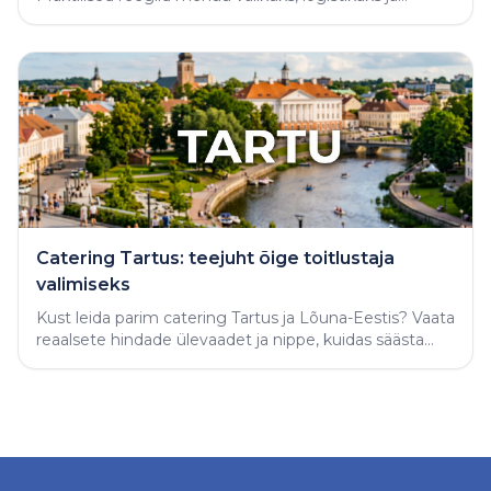
varjatud vigade vältimiseks.
Catering Tartus: teejuht õige toitlustaja
valimiseks
Kust leida parim catering Tartus ja Lõuna-Eestis? Vaata
reaalsete hindade ülevaadet ja nippe, kuidas säästa
aega ning tellida täiuslik peolaud.