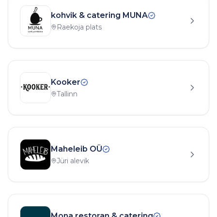
kohvik & catering MUNA
Raekoja plats
Kooker
Tallinn
Maheleib OÜ
Jüri alevik
Mona restoran & catering