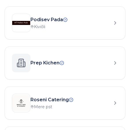
Podisev Pada
Kiviõli
Prep Kichen
Roseni Catering
Mere pst