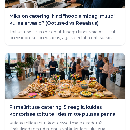
Miks on cateringi hind "hoopis midagi muud"
kui sa arvasid? (Ootused vs Reaalsus)
Toitlustuse tellimine on tihti nagu kinnisvara ost – sul
on visioon, sul on vajadus, aga sa ei taha eriti rääkida
rahast enne, kui näed midagi käega katsutavat
Firmaürituse catering: 5 reeglit, kuidas
kontorisse toitu tellides mitte puusse panna
Kuidas tellida toitu kontorisse ilma muredeta?
Praktilised reeglid menüü valikuks, logistikaks ja