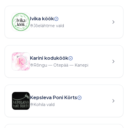
Ivika köök
Jõelähtme vald
Karini koduköök
Rõngu — Otepää — Kanepi
Kepsleva Poni Kõrts
Kohila vald