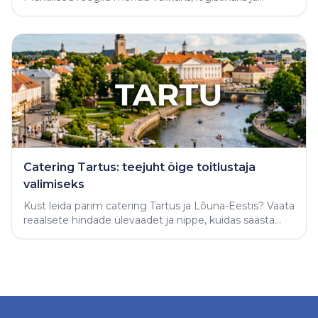
varjatud vigade vältimiseks.
Catering Tartus: teejuht õige toitlustaja
valimiseks
Kust leida parim catering Tartus ja Lõuna-Eestis? Vaata
reaalsete hindade ülevaadet ja nippe, kuidas säästa
aega ning tellida täiuslik peolaud.