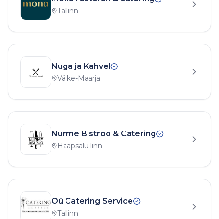
Tallinn
Nuga ja Kahvel
Väike-Maarja
Nurme Bistroo & Catering
Haapsalu linn
Oü Catering Service
Tallinn