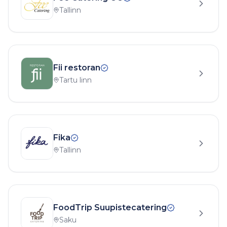
Tallinn
Fii restoran
Tartu linn
Fika
Tallinn
FoodTrip Suupistecatering
Saku