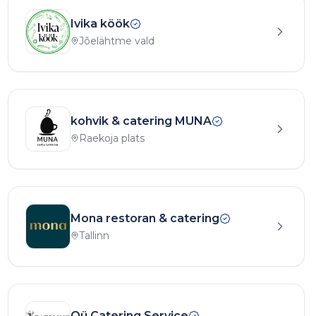
Ivika köök
Jõelähtme vald
kohvik & catering MUNA
Raekoja plats
Mona restoran & catering
Tallinn
Oü Catering Service