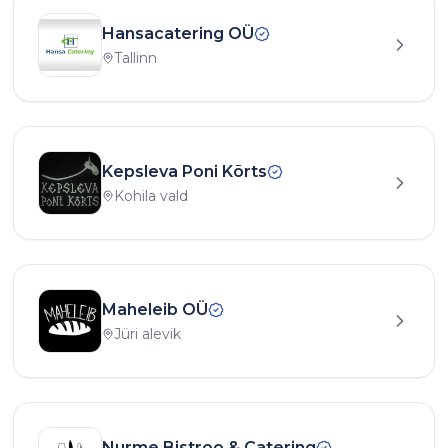
Hansacatering OÜ
Tallinn
Kepsleva Poni Kõrts
Kohila vald
Maheleib OÜ
Jüri alevik
Nurme Bistroo & Catering