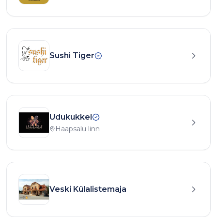
Sushi Tiger
Udukukkel
Haapsalu linn
Veski Külalistemaja