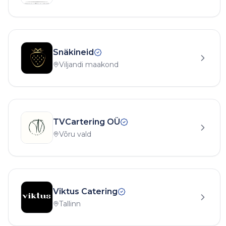
Snäkineid
Viljandi maakond
TVCartering OÜ
Võru vald
Viktus Catering
Tallinn