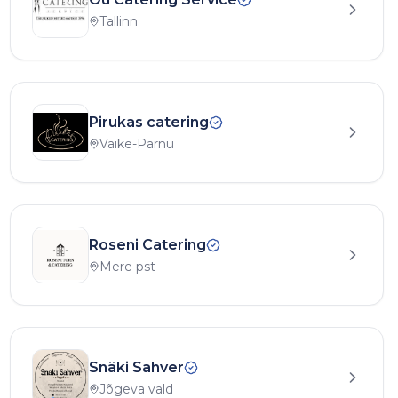
Tallinn
Pirukas catering
Väike-Pärnu
Roseni Catering
Mere pst
Snäki Sahver
Jõgeva vald