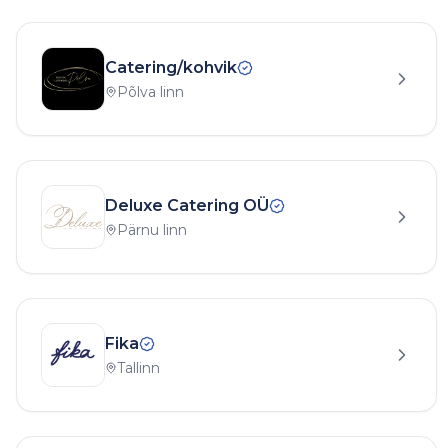
Catering/kohvik
Põlva linn
Deluxe Catering OÜ
Pärnu linn
Fika
Tallinn