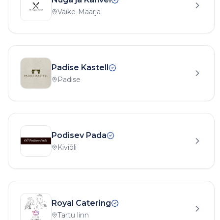
Väike-Maarja
Padise Kastell
Padise
Podisev Pada
Kiviõli
Royal Catering
Tartu linn