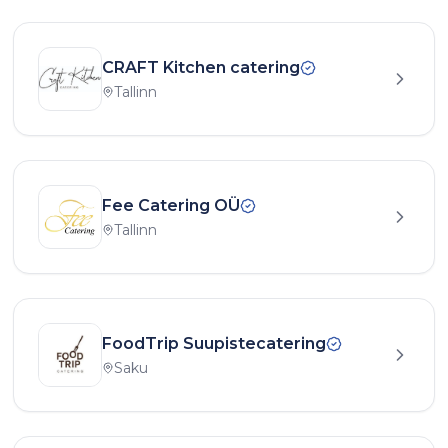
CRAFT Kitchen catering
Tallinn
Fee Catering OÜ
Tallinn
FoodTrip Suupistecatering
Saku