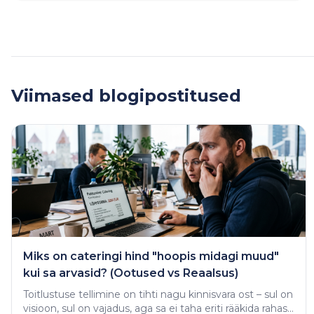
Viimased blogipostitused
Miks on cateringi hind "hoopis midagi muud"
kui sa arvasid? (Ootused vs Reaalsus)
Toitlustuse tellimine on tihti nagu kinnisvara ost – sul on
visioon, sul on vajadus, aga sa ei taha eriti rääkida rahast