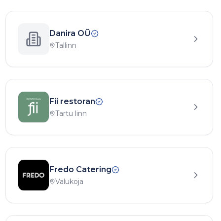
Danira OŨ
Tallinn
Fii restoran
Tartu linn
Fredo Catering
Valukoja