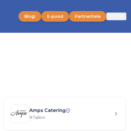
🇪🇪
Blogi
E-pood
Partneritele
EE
Amps Catering
Tallinn