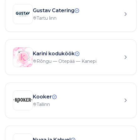
Gustav Catering
Tartu linn
Karini koduköök
Rõngu — Otepää — Kanepi
Kooker
Tallinn
Nuga ja Kahvel