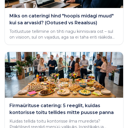
Miks on cateringi hind "hoopis midagi muud"
kui sa arvasid? (Ootused vs Reaalsus)
Toitlustuse tellimine on tihti nagu kinnisvara ost – sul
on visioon, sul on vajadus, aga sa ei taha eriti rääkida
rahast enne, kui näed midagi käega katsutavat
Firmaürituse catering: 5 reeglit, kuidas
kontorisse toitu tellides mitte puusse panna
Kuidas tellida toitu kontorisse ilma muredeta?
Praktilised reeglid menüü valikuks, logistikaks ja