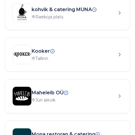
kohvik & catering MUNA
Raekoja plats
Kooker
Tallinn
Maheleib OÜ
Jüri alevik
Mona restoran & catering