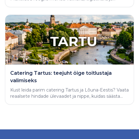
varjatud vigade vältimiseks.
Catering Tartus: teejuht õige toitlustaja
valimiseks
Kust leida parim catering Tartus ja Lõuna-Eestis? Vaata
reaalsete hindade ülevaadet ja nippe, kuidas säästa
aega ning tellida täiuslik peolaud.