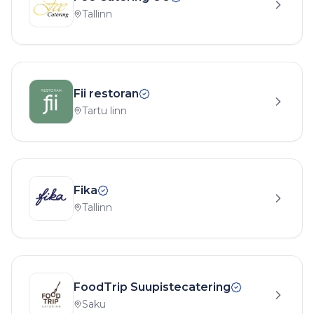
Tallinn
Fii restoran
Tartu linn
Fika
Tallinn
FoodTrip Suupistecatering
Saku