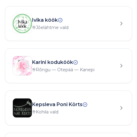
Ivika köök
Jõelähtme vald
Karini koduköök
Rõngu — Otepää — Kanepi
Kepsleva Poni Kõrts
Kohila vald