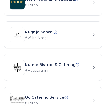
Tallinn
Nuga ja Kahvel
Väike-Maarja
Nurme Bistroo & Catering
Haapsalu linn
Oü Catering Service
Tallinn