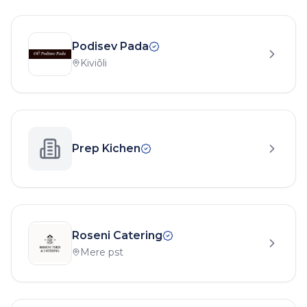
Podisev Pada
Kiviõli
Prep Kichen
Roseni Catering
Mere pst