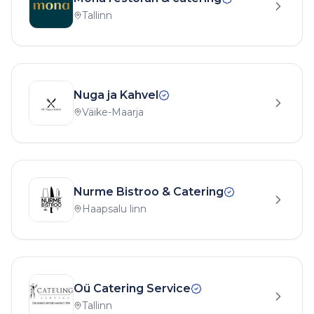
Tallinn
Nuga ja Kahvel
Väike-Maarja
Nurme Bistroo & Catering
Haapsalu linn
Oü Catering Service
Tallinn