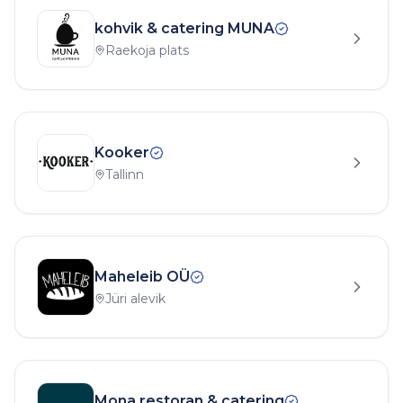
kohvik & catering MUNA
Raekoja plats
Kooker
Tallinn
Maheleib OÜ
Jüri alevik
Mona restoran & catering