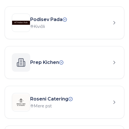
Podisev Pada
Kiviõli
Prep Kichen
Roseni Catering
Mere pst