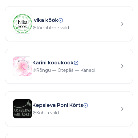
Ivika köök
Jõelähtme vald
Karini koduköök
Rõngu — Otepää — Kanepi
Kepsleva Poni Kõrts
Kohila vald