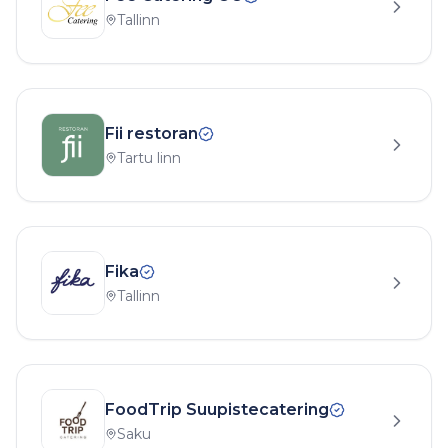
Tallinn
Fii restoran
Tartu linn
Fika
Tallinn
FoodTrip Suupistecatering
Saku