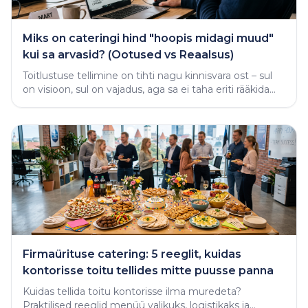
Miks on cateringi hind "hoopis midagi muud"
kui sa arvasid? (Ootused vs Reaalsus)
Toitlustuse tellimine on tihti nagu kinnisvara ost – sul
on visioon, sul on vajadus, aga sa ei taha eriti rääkida
rahast enne, kui näed midagi käega katsutavat
Firmaürituse catering: 5 reeglit, kuidas
kontorisse toitu tellides mitte puusse panna
Kuidas tellida toitu kontorisse ilma muredeta?
Praktilised reeglid menüü valikuks, logistikaks ja