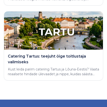
varjatud vigade vältimiseks.
Catering Tartus: teejuht õige toitlustaja
valimiseks
Kust leida parim catering Tartus ja Lõuna-Eestis? Vaata
reaalsete hindade ülevaadet ja nippe, kuidas säästa
aega ning tellida täiuslik peolaud.