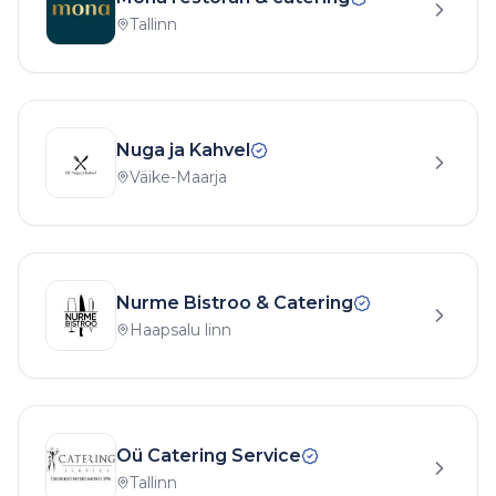
Tallinn
Nuga ja Kahvel
Väike-Maarja
Nurme Bistroo & Catering
Haapsalu linn
Oü Catering Service
Tallinn