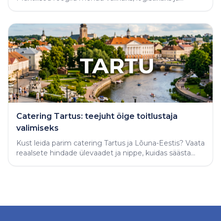
varjatud vigade vältimiseks.
Catering Tartus: teejuht õige toitlustaja
valimiseks
Kust leida parim catering Tartus ja Lõuna-Eestis? Vaata
reaalsete hindade ülevaadet ja nippe, kuidas säästa
aega ning tellida täiuslik peolaud.