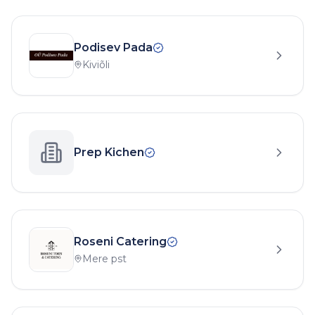
Podisev Pada
Kiviõli
Prep Kichen
Roseni Catering
Mere pst