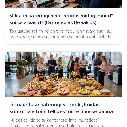
Miks on cateringi hind "hoopis midagi muud"
kui sa arvasid? (Ootused vs Reaalsus)
Toitlustuse tellimine on tihti nagu kinnisvara ost – sul
on visioon, sul on vajadus, aga sa ei taha eriti rääkida
rahast enne, kui näed midagi käega katsutavat
Firmaürituse catering: 5 reeglit, kuidas
kontorisse toitu tellides mitte puusse panna
Kuidas tellida toitu kontorisse ilma muredeta?
Praktilised reeglid menüü valikuks, logistikaks ja