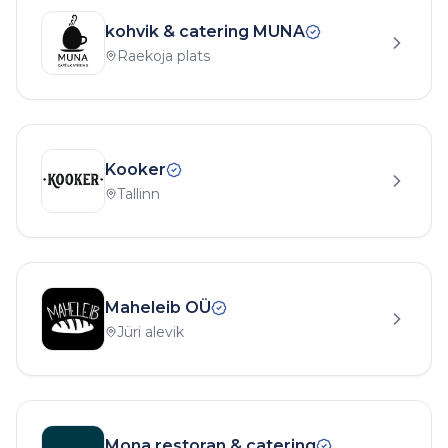
kohvik & catering MUNA
Raekoja plats
Kooker
Tallinn
Maheleib OÜ
Jüri alevik
Mona restoran & catering