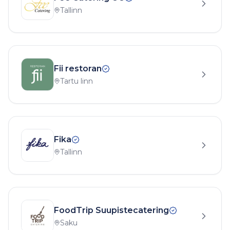
Tallinn
Fii restoran
Tartu linn
Fika
Tallinn
FoodTrip Suupistecatering
Saku