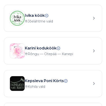
Ivika köök
Jõelähtme vald
Karini koduköök
Rõngu — Otepää — Kanepi
Kepsleva Poni Kõrts
Kohila vald