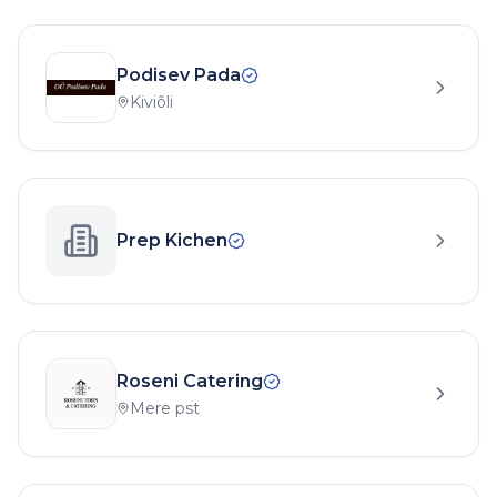
Podisev Pada
Kiviõli
Prep Kichen
Roseni Catering
Mere pst