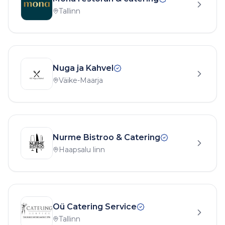
Tallinn
Nuga ja Kahvel
Väike-Maarja
Nurme Bistroo & Catering
Haapsalu linn
Oü Catering Service
Tallinn