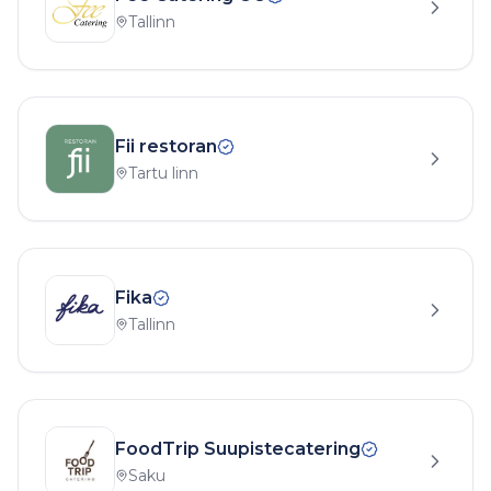
Tallinn
Fii restoran
Tartu linn
Fika
Tallinn
FoodTrip Suupistecatering
Saku