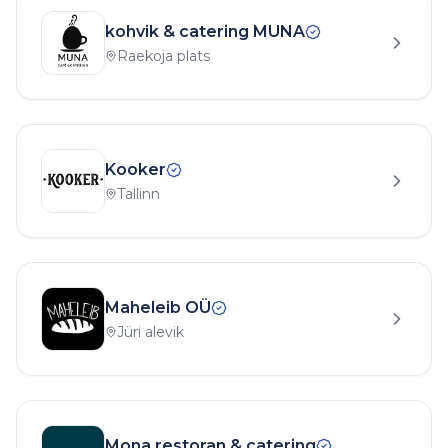
kohvik & catering MUNA
Raekoja plats
Kooker
Tallinn
Maheleib OÜ
Jüri alevik
Mona restoran & catering