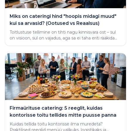
Miks on cateringi hind "hoopis midagi muud"
kui sa arvasid? (Ootused vs Reaalsus)
Toitlustuse tellimine on tihti nagu kinnisvara ost – sul
on visioon, sul on vajadus, aga sa ei taha eriti rääkida
rahast enne, kui näed midagi käega katsutavat
Firmaürituse catering: 5 reeglit, kuidas
kontorisse toitu tellides mitte puusse panna
Kuidas tellida toitu kontorisse ilma muredeta?
Praktilised reeglid menüü valikuks, logistikaks ja