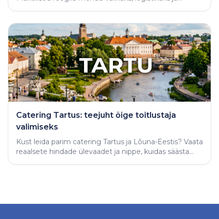
varjatud vigade vältimiseks.
Catering Tartus: teejuht õige toitlustaja
valimiseks
Kust leida parim catering Tartus ja Lõuna-Eestis? Vaata
reaalsete hindade ülevaadet ja nippe, kuidas säästa
aega ning tellida täiuslik peolaud.