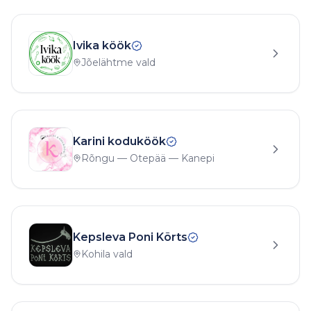
Ivika köök
Jõelähtme vald
Karini koduköök
Rõngu — Otepää — Kanepi
Kepsleva Poni Kõrts
Kohila vald