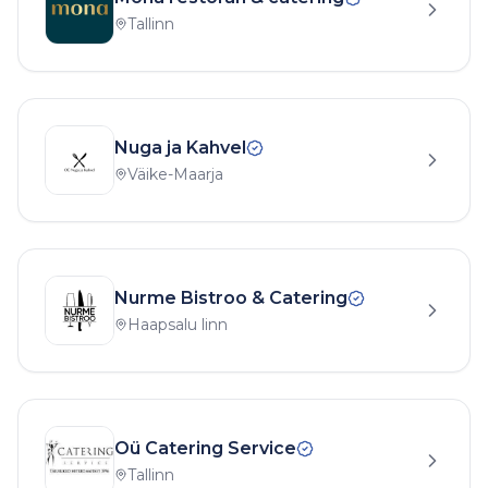
Tallinn
Nuga ja Kahvel
Väike-Maarja
Nurme Bistroo & Catering
Haapsalu linn
Oü Catering Service
Tallinn