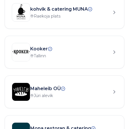
kohvik & catering MUNA
Raekoja plats
Kooker
Tallinn
Maheleib OÜ
Jüri alevik
Mona restoran & catering