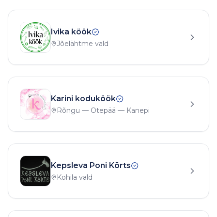
Ivika köök
Jõelähtme vald
Karini koduköök
Rõngu — Otepää — Kanepi
Kepsleva Poni Kõrts
Kohila vald