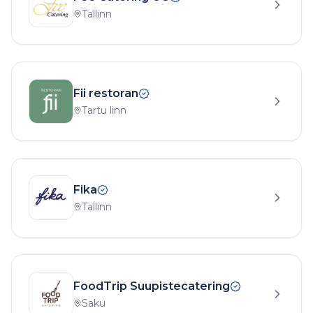
Tallinn
Fii restoran
Tartu linn
Fika
Tallinn
FoodTrip Suupistecatering
Saku