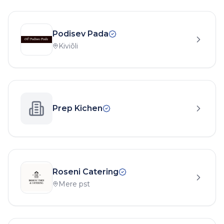
Podisev Pada
Kiviõli
Prep Kichen
Roseni Catering
Mere pst