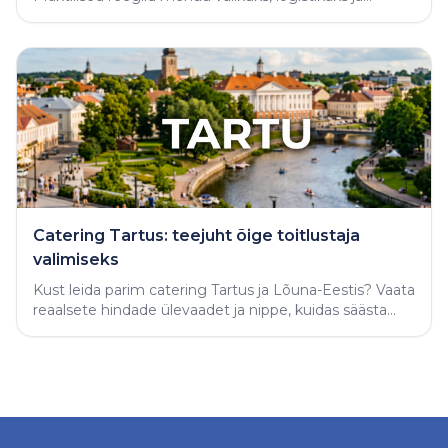
varjatud vigade vältimiseks.
Catering Tartus: teejuht õige toitlustaja
valimiseks
Kust leida parim catering Tartus ja Lõuna-Eestis? Vaata
reaalsete hindade ülevaadet ja nippe, kuidas säästa
aega ning tellida täiuslik peolaud.