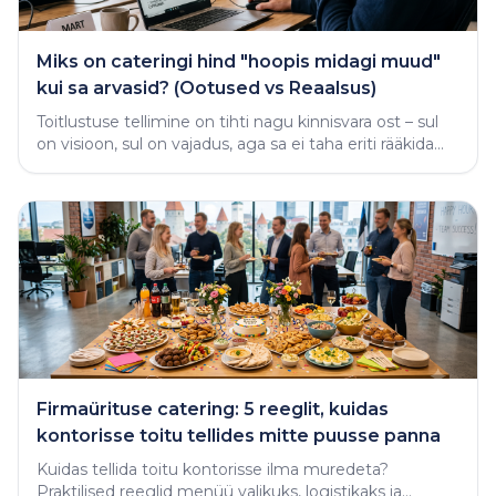
Miks on cateringi hind "hoopis midagi muud"
kui sa arvasid? (Ootused vs Reaalsus)
Toitlustuse tellimine on tihti nagu kinnisvara ost – sul
on visioon, sul on vajadus, aga sa ei taha eriti rääkida
rahast enne, kui näed midagi käega katsutavat
Firmaürituse catering: 5 reeglit, kuidas
kontorisse toitu tellides mitte puusse panna
Kuidas tellida toitu kontorisse ilma muredeta?
Praktilised reeglid menüü valikuks, logistikaks ja