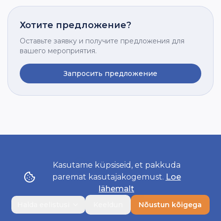
Хотите предложение?
Оставьте заявку и получите предложения для
вашего мероприятия.
Запросить предложение
Kasutame küpsiseid, et pakkuda
paremat kasutajakogemust.
Loe
Посещая сайт LeiaCatering, вы соглашаетесь с
lähemalt
использованием cookie.
Подробнее
·
Управление cookie
Войти
Регистрация
Halda eelistusi
Keeldun
Nõustun kõigega