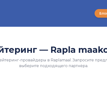
Бло
йтеринг —
Rapla maak
ейтеринг-провайдеры в Raplamaal. Запросите пред
выберите подходящего партнёра.