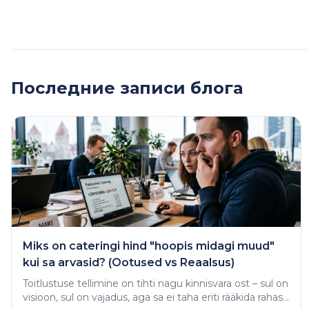
Последние записи блога
Miks on cateringi hind "hoopis midagi muud"
kui sa arvasid? (Ootused vs Reaalsus)
Toitlustuse tellimine on tihti nagu kinnisvara ost – sul on
visioon, sul on vajadus, aga sa ei taha eriti rääkida rahast