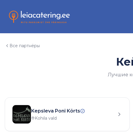
Все партнёры
Ке
Лучшие к
Kepsleva Poni Kõrts
Kohila vald