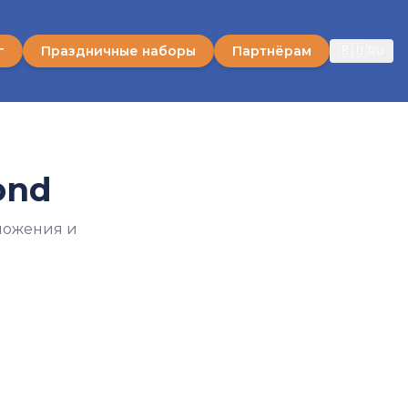
🇷🇺
г
Праздничные наборы
Партнёрам
RU
ond
ложения и