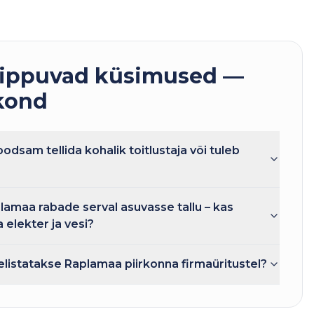
ippuvad küsimused —
kond
dsam tellida kohalik toitlustaja või tuleb
lamaa rabade serval asuvasse tallu – kas
elekter ja vesi?
eelistatakse Raplamaa piirkonna firmaüritustel?