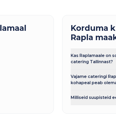
lamaal
Korduma k
Rapla maa
Kas Raplamaale on soo
catering Tallinnast?
Vajame cateringi Rap
kohapeal peab olema 
Milliseid suupisteid 