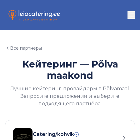
Все партнёры
Кейтеринг —
Põlva
maakond
Лучшие кейтеринг-провайдеры в Põlvamaal.
Запросите предложения и выберите
подходящего партнёра.
Catering/kohvik