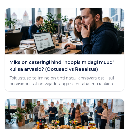
Miks on cateringi hind "hoopis midagi muud"
kui sa arvasid? (Ootused vs Reaalsus)
Toitlustuse tellimine on tihti nagu kinnisvara ost – sul
on visioon, sul on vajadus, aga sa ei taha eriti rääkida
rahast enne, kui näed midagi käega katsutavat