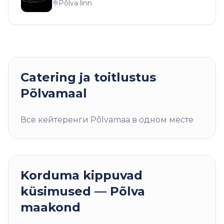
Põlva linn
Catering ja toitlustus
Põlvamaal
Все кейтеренги Põlvamaa в одном месте
Korduma kippuvad
küsimused —
Põlva
maakond