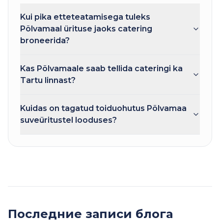
Kui pika etteteatamisega tuleks
Põlvamaal ürituse jaoks catering
broneerida?
Kas Põlvamaale saab tellida cateringi ka
Tartu linnast?
Kuidas on tagatud toiduohutus Põlvamaa
suveüritustel looduses?
Последние записи блога