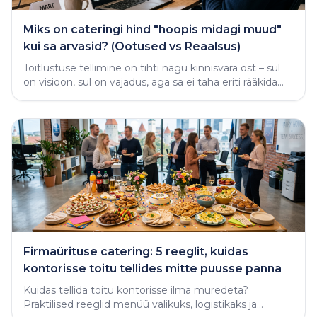
Miks on cateringi hind "hoopis midagi muud"
kui sa arvasid? (Ootused vs Reaalsus)
Toitlustuse tellimine on tihti nagu kinnisvara ost – sul
on visioon, sul on vajadus, aga sa ei taha eriti rääkida
rahast enne, kui näed midagi käega katsutavat
Firmaürituse catering: 5 reeglit, kuidas
kontorisse toitu tellides mitte puusse panna
Kuidas tellida toitu kontorisse ilma muredeta?
Praktilised reeglid menüü valikuks, logistikaks ja