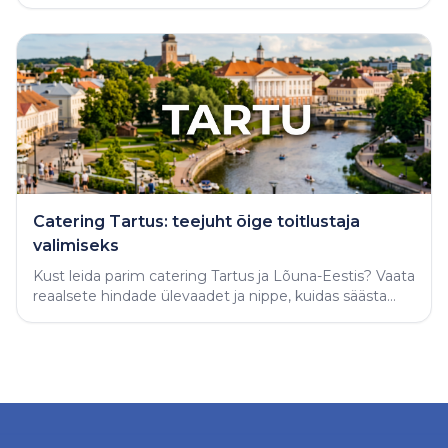
varjatud vigade vältimiseks.
Catering Tartus: teejuht õige toitlustaja
valimiseks
Kust leida parim catering Tartus ja Lõuna-Eestis? Vaata
reaalsete hindade ülevaadet ja nippe, kuidas säästa
aega ning tellida täiuslik peolaud.