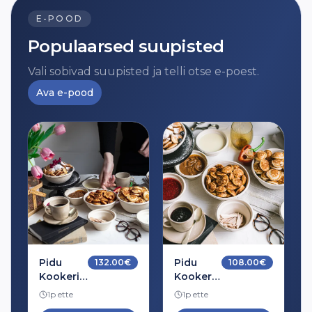
E-POOD
Populaarsed suupisted
Vali sobivad suupisted ja telli otse e-poest.
Ava e-pood
Pidu
Pidu
132.00
€
108.00
€
Kookeriga
Kookeriga
10-le
10-le
1p ette
1p ette
limpsidega