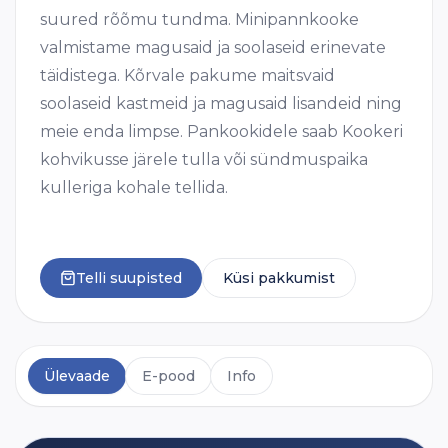
suured rõõmu tundma. Minipannkooke
valmistame magusaid ja soolaseid erinevate
täidistega. Kõrvale pakume maitsvaid
soolaseid kastmeid ja magusaid lisandeid ning
meie enda limpse. Pankookidele saab Kookeri
kohvikusse järele tulla või sündmuspaika
kulleriga kohale tellida.
Telli suupisted
Küsi pakkumist
Ülevaade
E-pood
Info