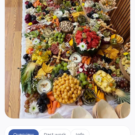
Overview
Past work
Info