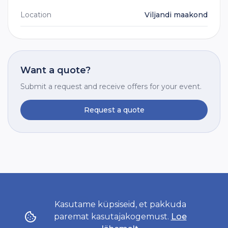
Location
Viljandi maakond
Want a quote?
Submit a request and receive offers for your event.
Request a quote
Kasutame küpsiseid, et pakkuda
paremat kasutajakogemust.
Loe
By visiting LeiaCatering you agree to the use of cookies.