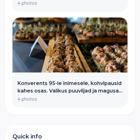
ja köögivilju, marju ning juustu- ja
4 photos
lihasnäkke. Lisaks ka mõned
klassikalised suupisted. Snäkilaudu
ehivad maitseroheline ja lilleõied
Konverents 95-le inimesele, kohvipausid
kahes osas. Valikus puuviljad ja magusa-
assortii ning toekad suupisted.
4 photos
Quick info