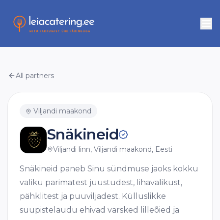
All partners
Viljandi maakond
Snäkineid
Viljandi linn, Viljandi maakond, Eesti
Snäkineid paneb Sinu sündmuse jaoks kokku
valiku parimatest juustudest, lihavalikust,
pähklitest ja puuviljadest. Külluslikke
suupistelaudu ehivad värsked lilleõied ja