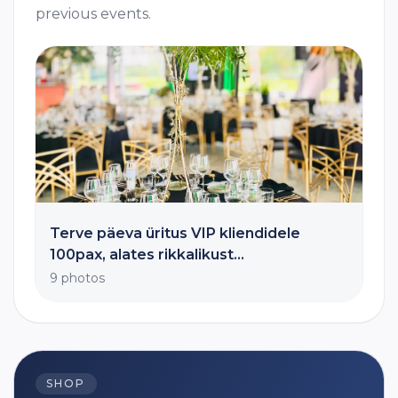
previous events.
Terve päeva üritus VIP kliendidele
100pax, alates rikkalikust
hommikusöögibuffeest, kuni
9 photos
ruumistilistika(täielik katte ja mööbli
vahetus einete vahel), erilahendustega
grill- ja austri stationite ja
ettekandmisega mitmekäigulise
galaõhtusöögini. Toitlustuse
SHOP