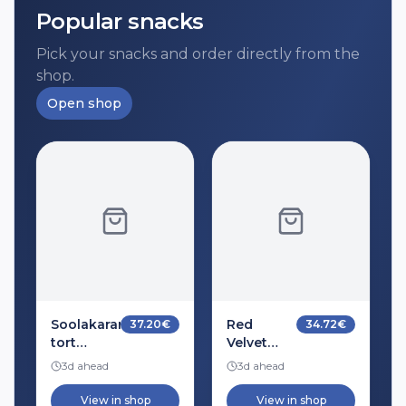
täislahendus koos mööbli,
Popular snacks
kattelahenduse ja dekoratsioonidega.
Pick your snacks and order directly from the
shop.
Open shop
Soolakaramelli
Red
37.20
€
34.72
€
tort
Velvet
pähklitega
kook
3d ahead
3d ahead
toorjuustukreemiga
View in shop
View in shop