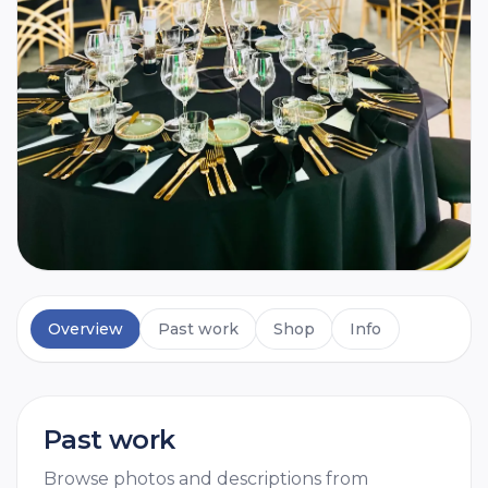
Overview
Past work
Shop
Info
Past work
Browse photos and descriptions from