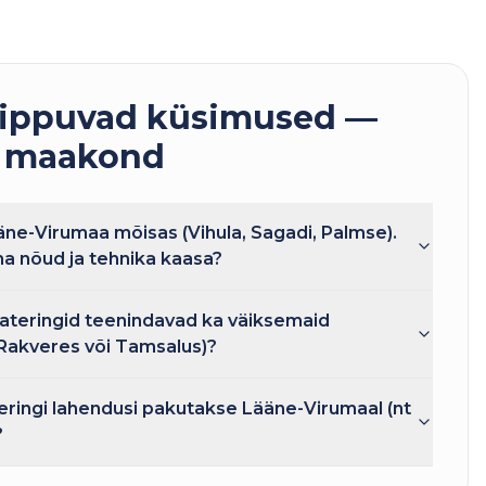
ippuvad küsimused —
u maakond
ne-Virumaa mõisas (Vihula, Sagadi, Palmse).
a nõud ja tehnika kaasa?
ateringid teenindavad ka väiksemaid
 Rakveres või Tamsalus)?
teringi lahendusi pakutakse Lääne-Virumaal (nt
?