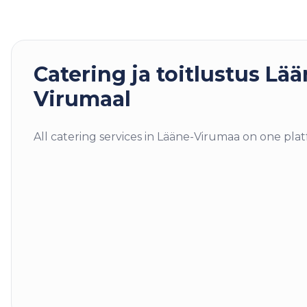
Catering ja toitlustus
Lää
Virumaal
All catering services in Lääne-Virumaa on one pla