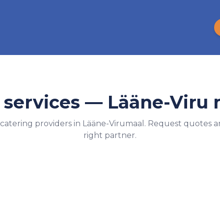
 services —
Lääne-Viru
 catering providers in Lääne-Virumaal. Request quotes 
right partner.