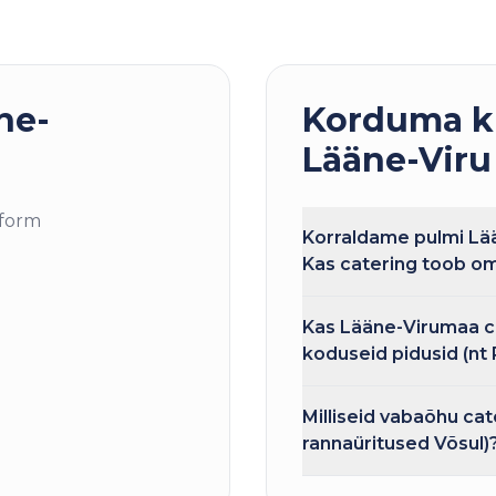
ne-
Korduma k
Lääne-Vir
tform
Korraldame pulmi Lää
Kas catering toob om
Kas Lääne-Virumaa c
koduseid pidusid (nt
Milliseid vabaõhu ca
rannaüritused Võsul)