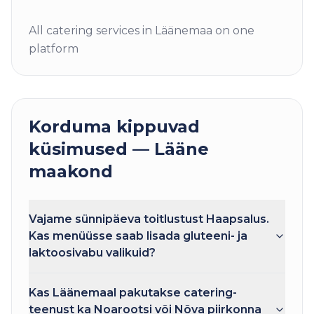
All catering services in Läänemaa on one
platform
Korduma kippuvad
küsimused —
Lääne
maakond
Vajame sünnipäeva toitlustust Haapsalus.
Kas menüüsse saab lisada gluteeni- ja
laktoosivabu valikuid?
Kas Läänemaal pakutakse catering-
teenust ka Noarootsi või Nõva piirkonna