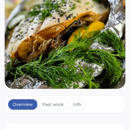
Overview
Past work
Info