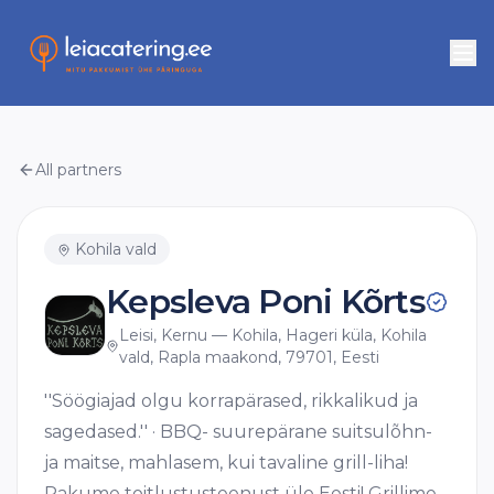
All partners
Kohila vald
Kepsleva Poni Kõrts
Leisi, Kernu — Kohila, Hageri küla, Kohila
vald, Rapla maakond, 79701, Eesti
''Söögiajad olgu korrapärased, rikkalikud ja
sagedased.'' · BBQ- suurepärane suitsulõhn-
ja maitse, mahlasem, kui tavaline grill-liha!
Pakume toitlustusteenust üle Eesti! Grillime