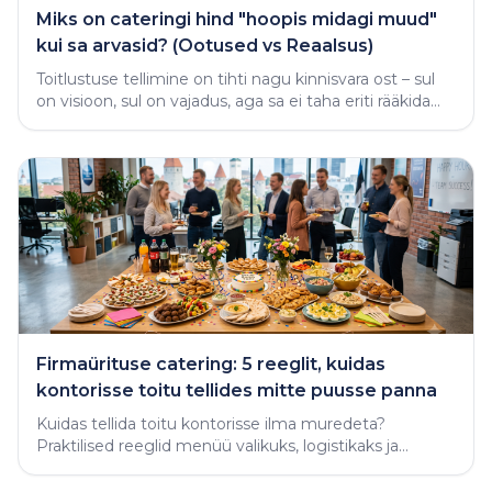
Miks on cateringi hind "hoopis midagi muud"
kui sa arvasid? (Ootused vs Reaalsus)
Toitlustuse tellimine on tihti nagu kinnisvara ost – sul
on visioon, sul on vajadus, aga sa ei taha eriti rääkida
rahast enne, kui näed midagi käega katsutavat
Firmaürituse catering: 5 reeglit, kuidas
kontorisse toitu tellides mitte puusse panna
Kuidas tellida toitu kontorisse ilma muredeta?
Praktilised reeglid menüü valikuks, logistikaks ja
varjatud vigade vältimiseks.