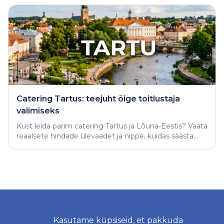
Catering Tartus: teejuht õige toitlustaja
valimiseks
Kust leida parim catering Tartus ja Lõuna-Eestis? Vaata
reaalsete hindade ülevaadet ja nippe, kuidas säästa
aega ning tellida täiuslik peolaud.
Kasutame küpsiseid, et pakkuda