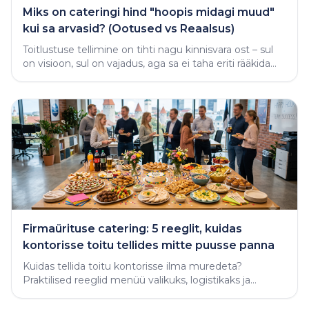
Miks on cateringi hind "hoopis midagi muud"
kui sa arvasid? (Ootused vs Reaalsus)
Toitlustuse tellimine on tihti nagu kinnisvara ost – sul
on visioon, sul on vajadus, aga sa ei taha eriti rääkida
rahast enne, kui näed midagi käega katsutavat
Firmaürituse catering: 5 reeglit, kuidas
kontorisse toitu tellides mitte puusse panna
Kuidas tellida toitu kontorisse ilma muredeta?
Praktilised reeglid menüü valikuks, logistikaks ja
varjatud vigade vältimiseks.