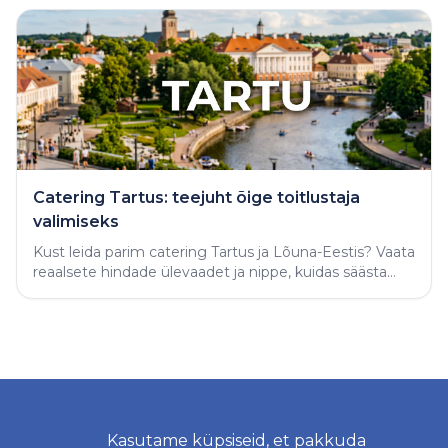
Catering Tartus: teejuht õige toitlustaja
valimiseks
Kust leida parim catering Tartus ja Lõuna-Eestis? Vaata
reaalsete hindade ülevaadet ja nippe, kuidas säästa
aega ning tellida täiuslik peolaud.
Kasutame küpsiseid, et pakkuda