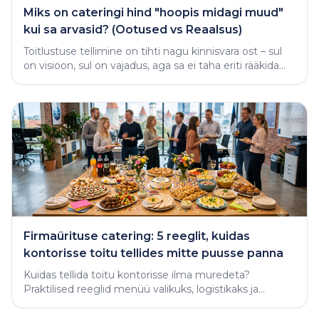
Miks on cateringi hind "hoopis midagi muud"
kui sa arvasid? (Ootused vs Reaalsus)
Toitlustuse tellimine on tihti nagu kinnisvara ost – sul
on visioon, sul on vajadus, aga sa ei taha eriti rääkida
rahast enne, kui näed midagi käega katsutavat
Firmaürituse catering: 5 reeglit, kuidas
kontorisse toitu tellides mitte puusse panna
Kuidas tellida toitu kontorisse ilma muredeta?
Praktilised reeglid menüü valikuks, logistikaks ja
varjatud vigade vältimiseks.