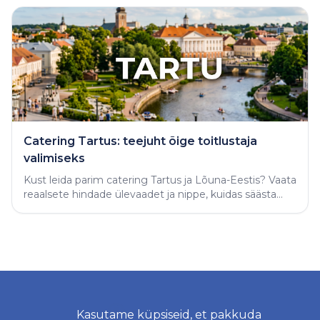
Catering Tartus: teejuht õige toitlustaja
valimiseks
Kust leida parim catering Tartus ja Lõuna-Eestis? Vaata
reaalsete hindade ülevaadet ja nippe, kuidas säästa
aega ning tellida täiuslik peolaud.
Kasutame küpsiseid, et pakkuda