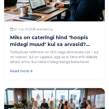
22. July 2026
Leiacatering
Miks on cateringi hind "hoopis
midagi muud" kui sa arvasid?
(Ootused vs Reaalsus)
Toitlustuse tellimine on tihti nagu kinnisvara ost – sul
on visioon, sul on vajadus, aga sa ei taha eriti rääkida
rahast enne, kui näed midagi käega katsutavat
Read more