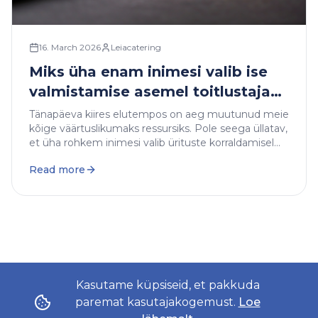
16. March 2026
Leiacatering
Miks üha enam inimesi valib ise
valmistamise asemel toitlustaja
tellimise?
Tänapäeva kiires elutempos on aeg muutunud meie
kõige väärtuslikumaks ressursiks. Pole seega üllatav,
et üha rohkem inimesi valib ürituste korraldamisel
professionaalse toitlustaja abi koduse
Read more
söögitegemise asemel. Aga mis täpselt on see, mis
muudab toitlustajate teenused nii atraktiivseks?
Kasutame küpsiseid, et pakkuda
paremat kasutajakogemust.
Loe