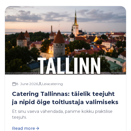
8. June 2026
Leiacatering
Catering Tallinnas: täielik teejuht
ja nipid õige toitlustaja valimiseks
Et sinu vaeva vähendada, panime kokku praktilise
teejuhi.
Read more