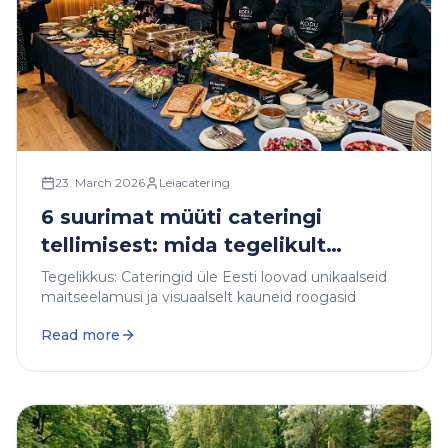
23. March 2026
Leiacatering
6 suurimat müüti cateringi
tellimisest: mida tegelikult
oodata?
Tegelikkus: Cateringid üle Eesti loovad unikaalseid
maitseelamusi ja visuaalselt kauneid roogasid
Read more