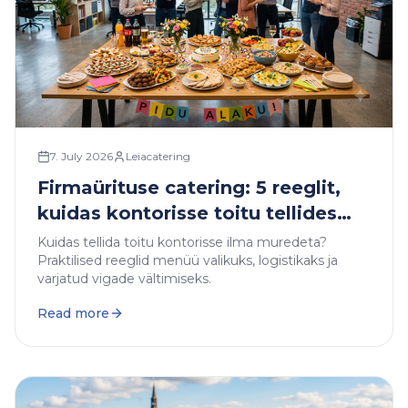
7. July 2026
Leiacatering
Firmaürituse catering: 5 reeglit,
kuidas kontorisse toitu tellides
mitte puusse panna
Kuidas tellida toitu kontorisse ilma muredeta?
Praktilised reeglid menüü valikuks, logistikaks ja
varjatud vigade vältimiseks.
Read more