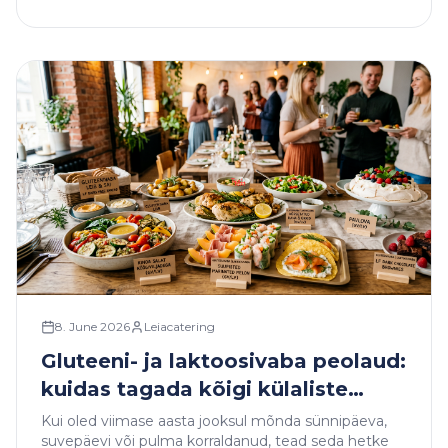
8. June 2026
Leiacatering
Gluteeni- ja laktoosivaba peolaud:
kuidas tagada kõigi külaliste
rahulolu?
Kui oled viimase aasta jooksul mõnda sünnipäeva,
suvepäevi või pulma korraldanud, tead seda hetke