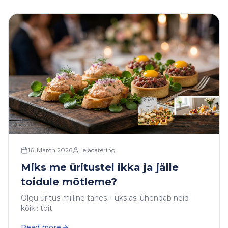
16. March 2026
Leiacatering
Miks me üritustel ikka ja jälle
toidule mõtleme?
Olgu üritus milline tahes – üks asi ühendab neid
kõiki: toit
Read more