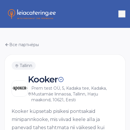
Все партнёры
Tallinn
Kooker
Prem test OÜ, 5, Kadaka tee, Kadaka,
Mustamäe linnaosa, Tallinn, Harju
maakond, 10621, Eesti
Kooker küpsetab pisikesi pontsakaid
minipannkooke, mis viivad keele alla ja
panevad tahes tahtmata nii väikesed kui