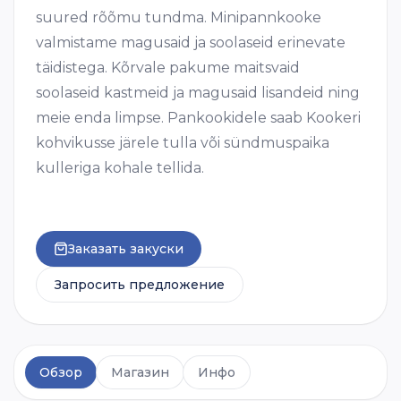
suured rõõmu tundma. Minipannkooke
valmistame magusaid ja soolaseid erinevate
täidistega. Kõrvale pakume maitsvaid
soolaseid kastmeid ja magusaid lisandeid ning
meie enda limpse. Pankookidele saab Kookeri
kohvikusse järele tulla või sündmuspaika
kulleriga kohale tellida.
Заказать закуски
Запросить предложение
Обзор
Магазин
Инфо