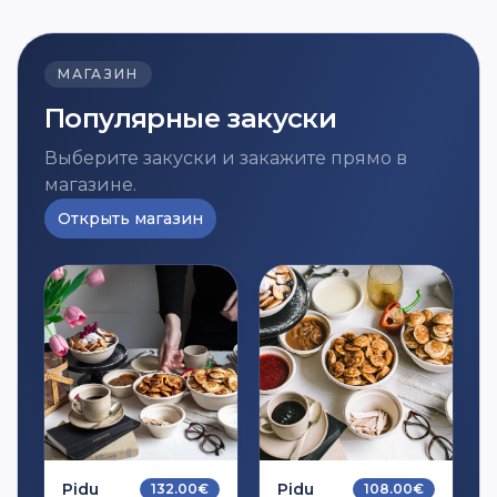
МАГАЗИН
Популярные закуски
Выберите закуски и закажите прямо в
магазине.
Открыть магазин
Pidu
Pidu
132.00
€
108.00
€